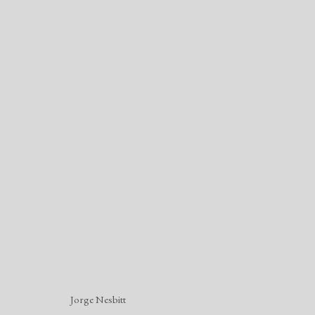
JORGE NESBITT
ROOM WITH A VIEW
18 OUTUBRO - 22 DEZE
Jorge Nesbitt