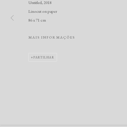
Untitled, 2018
Linocut on paper
86 x 71 cm
Gerenciar cookies
COPYRIGHT © RUI FREIRE - FINE ART, 2026
SITE PRODUZI
MAIS INFORMAÇÕES
PARTILHAR