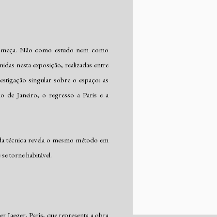
a começa. Não como estudo nem como
das nesta exposição, realizadas entre
stigação singular sobre o espaço: as
o de Janeiro, o regresso a Paris e a
ada técnica revela o mesmo método em
 se torne habitável.
r Jaeger, Paris, que representa a obra