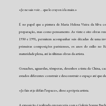
«Je ne sais voir… que le crayon à la main.»
É no papel que a pintura de Maria Helena Vieira da Silv
preparação, mas como pensamento. As vinte e oito obras reuni
1930 e 1991, permitem acompanhar seis décadas de uma inve
primeiras composições parisienses, os anos do exílio no Ri
maturidade plena, até às últimas obras da artista.
Gouaches, aguarelas, têmperas, desenhos a tinta da China, c
estados diferentes: construir e desconstruir o espaço até que ele
«Je fais et je défais l’espace», disse a própria artista.
A exposição é realizada em parceria com a Galerie Jeanne Buche