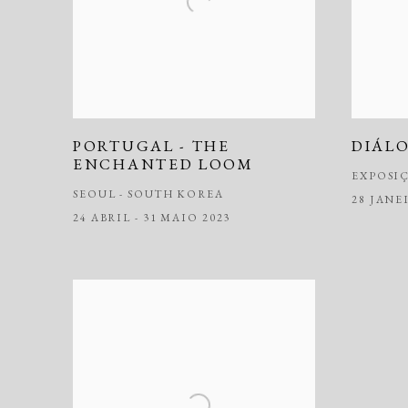
PORTUGAL - THE
DIÁL
ENCHANTED LOOM
EXPOSI
SEOUL - SOUTH KOREA
28 JANE
24 ABRIL - 31 MAIO 2023